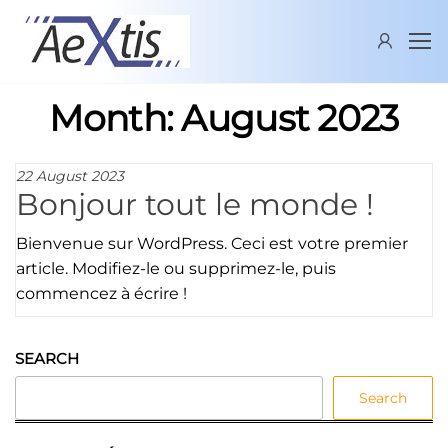
Skip
AEXTIS
New
to
industrial
the
delivery
content
services
Month:
August 2023
supplier
22 August 2023
Bonjour tout le monde !
Bienvenue sur WordPress. Ceci est votre premier
article. Modifiez-le ou supprimez-le, puis
commencez à écrire !
SEARCH
Search